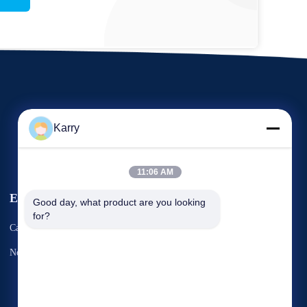
Karry
11:06 AM
Eventos
Good day, what product are you looking 
Pedido Umas citações
for?
Casos
Telefone: 86--15333380773
Notícias


