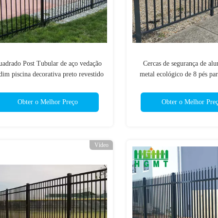
adrado Post Tubular de aço vedação
Cercas de segurança de alu
dim piscina decorativa preto revestido
metal ecológico de 8 pés par
de PVC
jardim
Obter o Melhor Preço
Obter o Melhor Pre
Vídeo