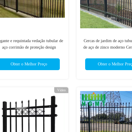
gante e requintada vedação tubular de
Cercas de jardim de aço tubu
aço corrimão de proteção design
de aço de zinco moderno Cer
ersonalizado corrimão de proteção de
metal preto galvanizado 
jardim residencial
segurança de ferro for
Obter o Melhor Preço
Obter o Melhor Pre
Vídeo