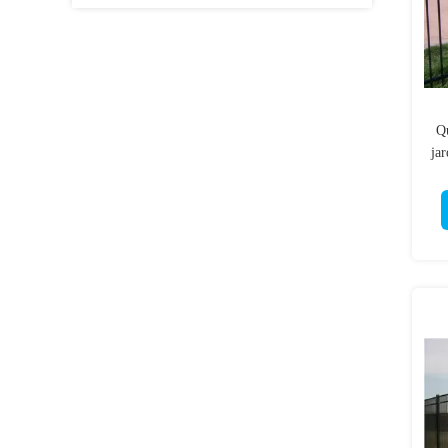
Qu
jar