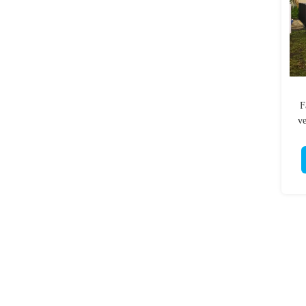
F
ve
j