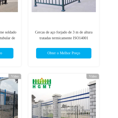
me soldado
Cercas de aço forjado de 3 m de altura
tubular de
tratadas termicamente ISO14001
ço
Obter o Melhor Preço
Vídeo
Vídeo