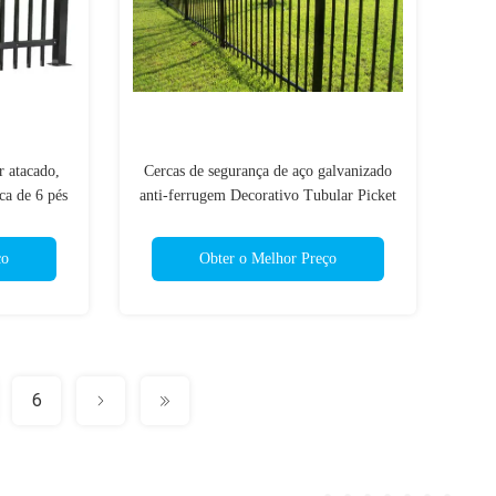
 atacado,
Cercas de segurança de aço galvanizado
ca de 6 pés
anti-ferrugem Decorativo Tubular Picket
-fabricado
Alumínio Cercas de jardim
ço
Obter o Melhor Preço
6