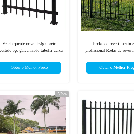
Venda quente novo design preto
Rodas de revestimento 
vestido aço galvanizado tubular cerca
profissional Rodas de reves
de aço de 8 pés para jardim
pó de ferro forjado Cerca
tubular revestidas em
Obter o Melhor Preço
Obter o Melhor Pre
Vídeo