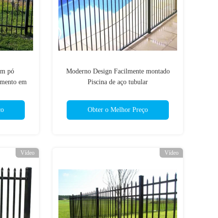
em pó
Moderno Design Facilmente montado
timento em
Piscina de aço tubular
s de aço
 pó
ço
Obter o Melhor Preço
Vídeo
Vídeo