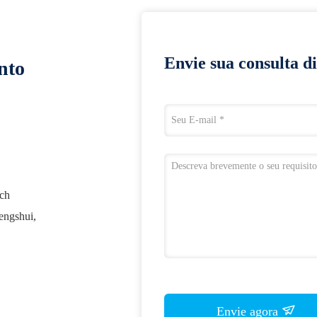
Envie sua consulta d
nto
ch
engshui,
Envie agora