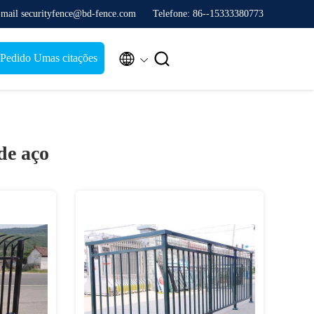
mail securityfence@bd-fence.com
Telefone: 86--15333380773


Pedido Umas citações
de aço