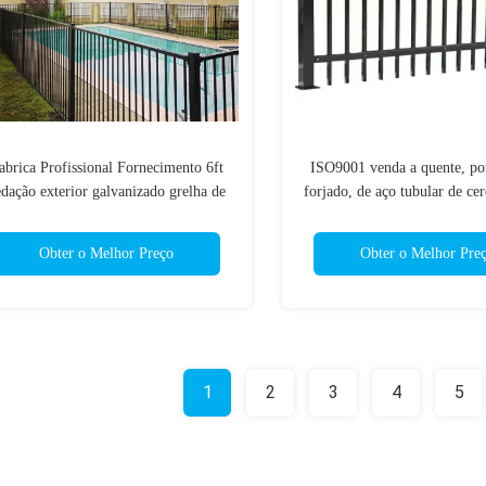
abrica Profissional Fornecimento 6ft
ISO9001 venda a quente, por
dação exterior galvanizado grelha de
forjado, de aço tubular de cer
ardim painel de vedação de aço preto
de altura, de aço durável pré
metal painel de vedação
Obter o Melhor Preço
Obter o Melhor Pre
1
2
3
4
5