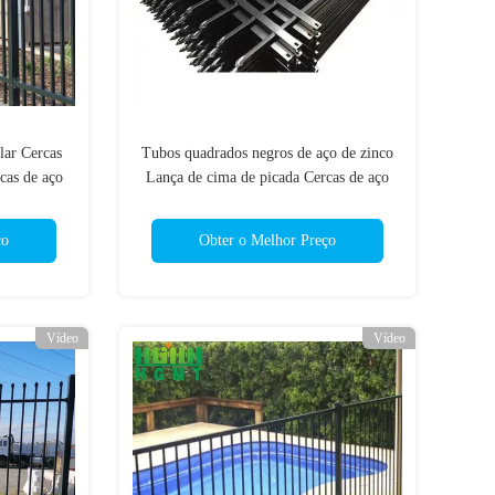
lar Cercas
Tubos quadrados negros de aço de zinco
cas de aço
Lança de cima de picada Cercas de aço
6x8 de
Metal Tubular Cercas
jado
ço
Obter o Melhor Preço
Vídeo
Vídeo