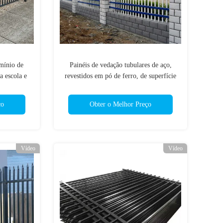
mínio de
Painéis de vedação tubulares de aço,
a escola e
revestidos em pó de ferro, de superfície
plana, para áreas residenciais
ço
Obter o Melhor Preço
Vídeo
Vídeo