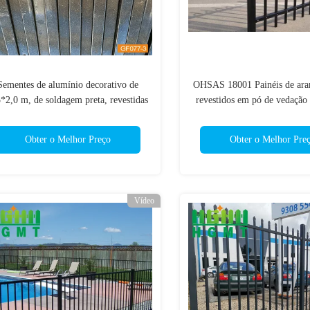
Sementes de alumínio decorativo de
OHSAS 18001 Painéis de ara
*2,0 m, de soldagem preta, revestidas
revestidos em pó de vedação 
em pó
aço
Obter o Melhor Preço
Obter o Melhor Pre
Vídeo