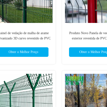
ainel de vedação de malha de arame
Produto Novo Panela de ve
lvanizado 3D curvo revestido de PVC
exterior revestida de PVC 
ou revestido em pó ou mergulhado a
qualidade Panela de malha d
quente para vedação de jardim
jardim curva soldad
Obter o Melhor Preço
Obter o Melhor Pre