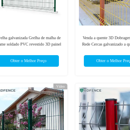
elha galvanizada Grelha de malha de
Venda a quente 3D Dobrage
ame soldado PVC revestido 3D painel
Rede Cercas galvanizado a q
e cerca curva para proteção de terra
pó revestido 3D Wire Trellis
jardim estrada
Obter o Melhor Preço
Obter o Melhor Pre
Vídeo