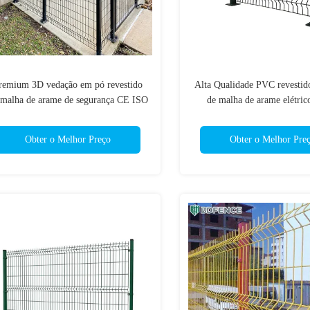
remium 3D vedação em pó revestido
Alta Qualidade PVC revestid
 malha de arame de segurança CE ISO
de malha de arame elétric
rm Highway Substation Perímetro 3D
exterior fácil de instalação 
Bend Fence Panel
solto de malha de arame elétr
Obter o Melhor Preço
Obter o Melhor Pre
de vedação para cercas pe