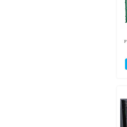
P
cu
p