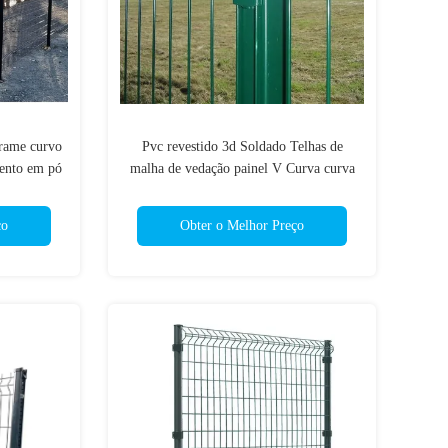
arame curvo
Pvc revestido 3d Soldado Telhas de
ento em pó
malha de vedação painel V Curva curva
m
curva jardim
ço
Obter o Melhor Preço