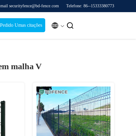
mail securityfence@bd-fence.com
Telefone: 86--15333380773


Pedido Umas citações
 em malha V