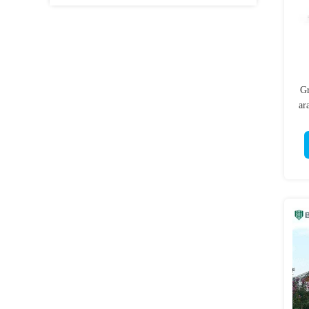
Gr
ar
d