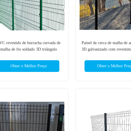
VC revestido de borracha curvada de
Painel de cerca de malha de 
malha de fio soldado 3D triângulo
3D galvanizado com revestim
rvado vedação curvada de fio soldado
para cerca de jardi
ainel de jardim galvanizado malha de
Obter o Melhor Preço
Obter o Melhor Pre
fio curva vedação