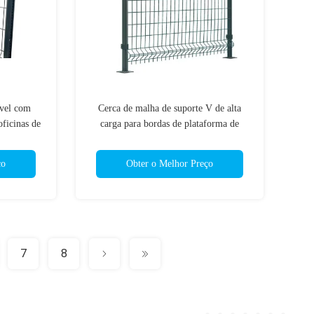
vel com
Cerca de malha de suporte V de alta
oficinas de
carga para bordas de plataforma de
maquinaria pesada
ço
Obter o Melhor Preço
7
8