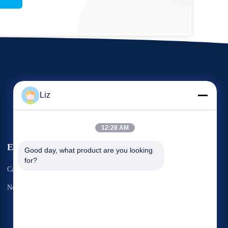
Liz
12:28 AM
Eventos
Good day, what product are you looking 
Pedido Umas citações
for?
Casos
Telefone: 86--15333380773
Notícias


