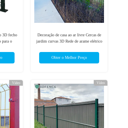
o 3D fecho
Decoração de casa ao ar livre Cercas de
o para o
jardim curvas 3D Rede de arame elétrico
galvanizado
soldado Estrutura de segurança de metal
ico painel
Esportes agrícolas Produção química
ço
Obter o Melhor Preço
rimetral
Madeira tratada sob pressão
Vídeo
Vídeo