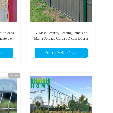
m Soldada
V Mesh Security Fencing Painéis de
uente e em
Malha Soldada Curva 3D com Dobras
 & Portões
em V para Cercas de Segurança de
Jardins Exteriores e Armazéns
ço
Obter o Melhor Preço
Vídeo