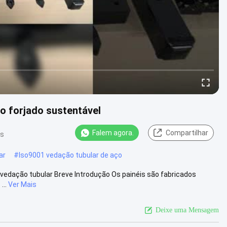
o forjado sustentável
Falem agora.
Compartilhar
es
ar
#
Iso9001 vedação tubular de aço
l vedação tubular Breve Introdução Os painéis são fabricados
...
Ver Mais
Deixe uma Mensagem