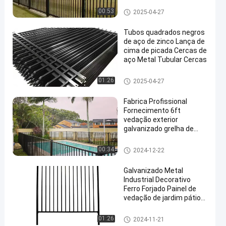
jardim residencial
Cerca tubular de aço
00:53
2025-04-27
Tubos quadrados negros
de aço de zinco Lança de
cima de picada Cercas de
aço Metal Tubular Cercas
Cerca tubular de aço
01:26
2025-04-27
Fabrica Profissional
Fornecimento 6ft
vedação exterior
galvanizado grelha de
jardim painel de vedação
de aço preto metal painel
Cerca tubular de aço
00:34
2024-12-22
de vedação
Galvanizado Metal
Industrial Decorativo
Ferro Forjado Painel de
vedação de jardim pátio
exterior
Cerca tubular de aço
01:26
2024-11-21