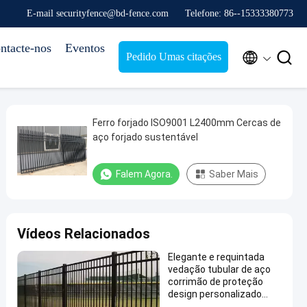
E-mail securityfence@bd-fence.com
Telefone: 86--15333380773
ntacte-nos
Eventos


Pedido Umas citações
Ferro forjado ISO9001 L2400mm Cercas de
aço forjado sustentável
Falem Agora.
Saber Mais
Vídeos Relacionados
Elegante e requintada
vedação tubular de aço
corrimão de proteção
design personalizado
corrimão de proteção de